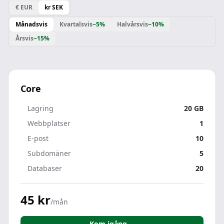
€ EUR
kr SEK
Månadsvis
Kvartalsvis
−5%
Halvårsvis
−10%
Årsvis
−15%
Core
Lagring
20 GB
Webbplatser
1
E-post
10
Subdomäner
5
Databaser
20
45 kr
/mån
Kom igång